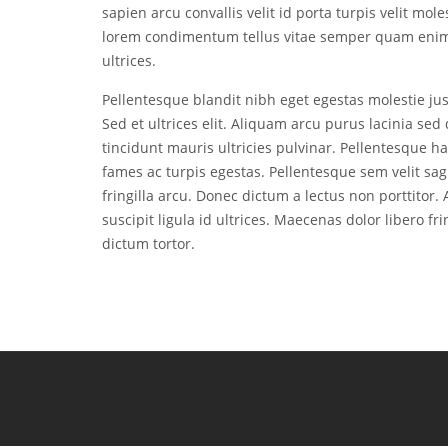
sapien arcu convallis velit id porta turpis velit mol
lorem condimentum tellus vitae semper quam enim 
ultrices.
Pellentesque blandit nibh eget egestas molestie just
Sed et ultrices elit. Aliquam arcu purus lacinia s
tincidunt mauris ultricies pulvinar. Pellentesque h
fames ac turpis egestas. Pellentesque sem velit sag
fringilla arcu. Donec dictum a lectus non porttitor
suscipit ligula id ultrices. Maecenas dolor libero fr
dictum tortor.