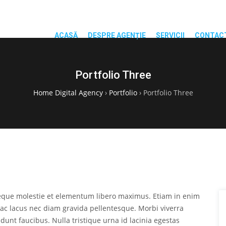
ACASĂ
DESPRE AGENȚIE
SERVICII
CONTAC
Portfolio Three
Home Digital Agency
›
Portfolio
›
Portfolio Three
neque molestie et elementum libero maximus. Etiam in enim
ac lacus nec diam gravida pellentesque. Morbi viverra
dunt faucibus. Nulla tristique urna id lacinia egestas