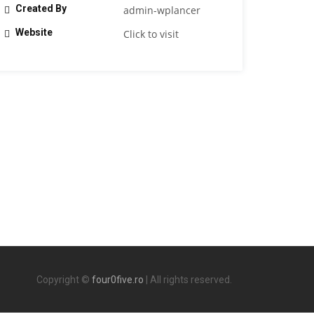
Created By
admin-wplancer
Website
Click to visit
Copyright ©
four0five.ro
| All rights reserved.