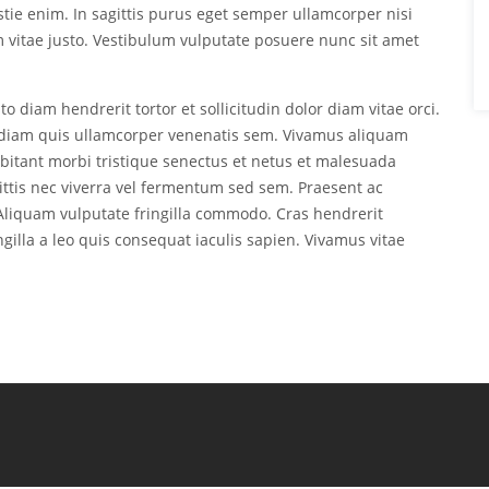
estie enim. In sagittis purus eget semper ullamcorper nisi
vitae justo. Vestibulum vulputate posuere nunc sit amet
o diam hendrerit tortor et sollicitudin dolor diam vitae orci.
ed diam quis ullamcorper venenatis sem. Vivamus aliquam
abitant morbi tristique senectus et netus et malesuada
ittis nec viverra vel fermentum sed sem. Praesent ac
. Aliquam vulputate fringilla commodo. Cras hendrerit
ingilla a leo quis consequat iaculis sapien. Vivamus vitae